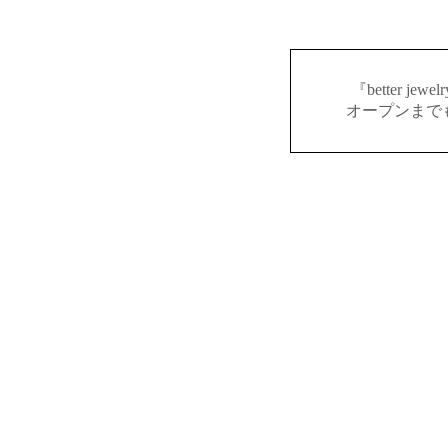
『better j
オープンまで