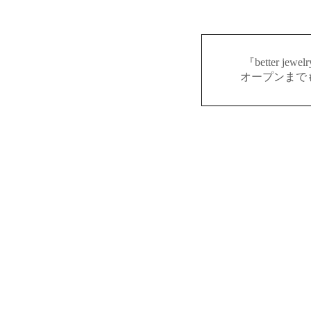
『better j
オープンまで